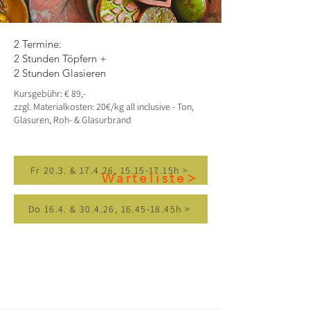
2 Termine:
2 Stunden Töpfern +
2 Stunden Glasieren
Kursgebühr: € 89,-
zzgl. Materialkosten: 20€/kg all inclusive - Ton,
Glasuren, Roh- & Glasurbrand
Fr 20.3. & 17.4.26, 15.15-17.15h >
Warteliste>
Do 16.4. & 30.4.26, 16.45-18.45h >