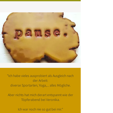
"Ich habe vieles ausprobiert als Ausgleich nach
der Arbeit:
diverse Sportarten, Yoga,... alles Mögliche.
Aber nichts hat mich derart entspannt wie der
Töpferabend bei Veronika.
Ich war noch nie so gut bei mir."