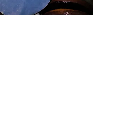
2 Stunden Glasieren
Kursgebühr: € 39,-
Kinder € 29,- / <10Jahre € 19,-
zzgl. Materialkosten: nach Verbrauch, inklusive
Glasurbrand
Fr 17.4.26, 15.15-17.15h >
Sa 25.4.26, 14-16h >
Do 30.4.26, 16.45-18.45h >
Lieblingsmenschen unter sich