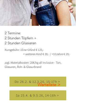
2 Termine:
2 Stunden Töpfern +
2 Stunden Glasieren
Kursgebühr: 1Erw+1Kind € 125,-
+ weiteres Kind € 39,- / <10Jahre € 29,-
zzgl. Materialkosten: 20€/kg all inclusive - Ton,
Glasuren, Roh- & Glasurbrand
Do 26.2. & 12.3.26, 15-17h >
Warteliste >
Sa 25.4. & 9.5.26, 14-16h >