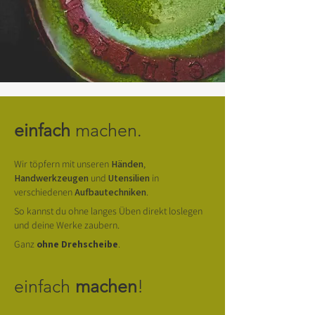
einfach
machen.
Wir töpfern
mit unseren
Händen
,
Handwerkzeugen
und
Utensilien
in
verschiedenen
Aufbautechniken
.
So kannst du ohne langes Üben direkt loslegen
und deine Werke zaubern.
Ganz
ohne Drehscheibe
.
​
einfach
machen
!