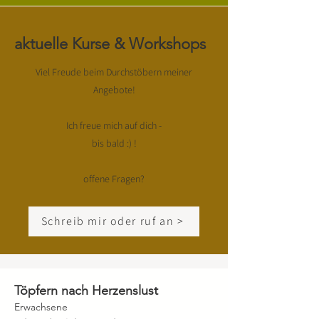
aktuelle Kurse & Workshops
Viel Freude beim Durchstöbern meiner
Angebote!
Ich freue mich auf dich -
bis bald :) !
offene Fragen?
Schreib mir oder ruf an >
Töpfern nach Herzenslust
Erwachsene