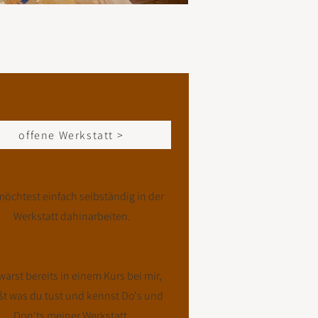
offene Werkstatt >
öchtest einfach selbständig in der
Werkstatt dahinarbeiten.
warst bereits in einem Kurs bei mir,
ßt was du tust und kennst Do's und
Don'ts meiner Werkstatt.