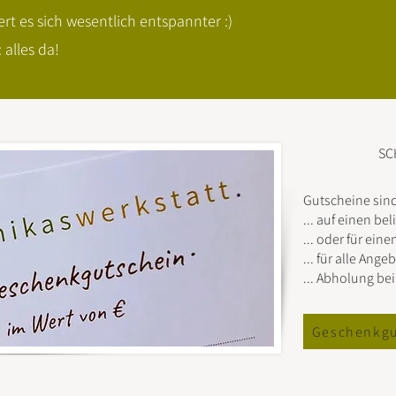
ert es sich wesentlich entspannter :)
 alles da!
SC
Gutscheine sind
... auf einen be
... oder für ei
... für alle Ang
... Abholung be
Geschenkgu