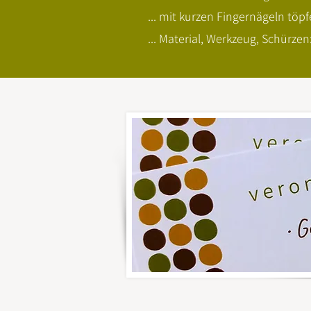
... mit kurzen Fingernägeln töpf
... Material, Werkzeug, Schürzen: