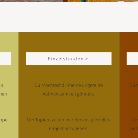
Einzelstunden >
en,
Du möchtest dir meine ungeteilte
Du m
emen
Aufmerksamkeit gönnen.
uppe.
Um Töpfern zu lernen oder ein spezielles
Du 
Projekt anzugehen.
wei