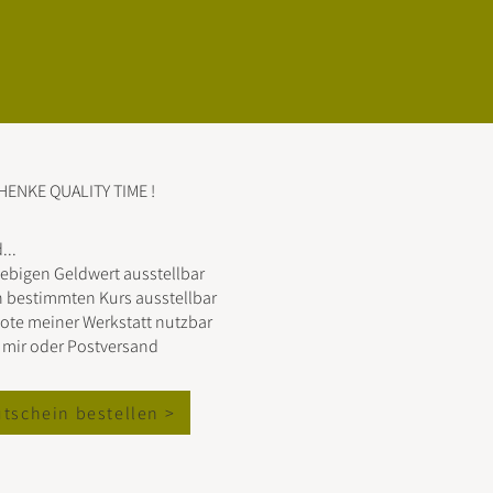
HENKE QUALITY TIME !
...
liebigen Geldwert ausstellbar
nen bestimmten Kurs ausstellbar
ebote meiner Werkstatt nutzbar
i mir oder Postversand
tschein bestellen >