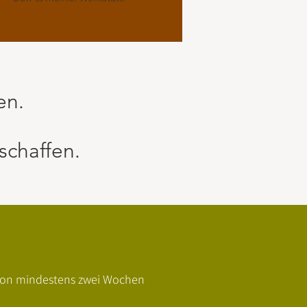
en.
schaffen.
d von mindestens zwei Wochen