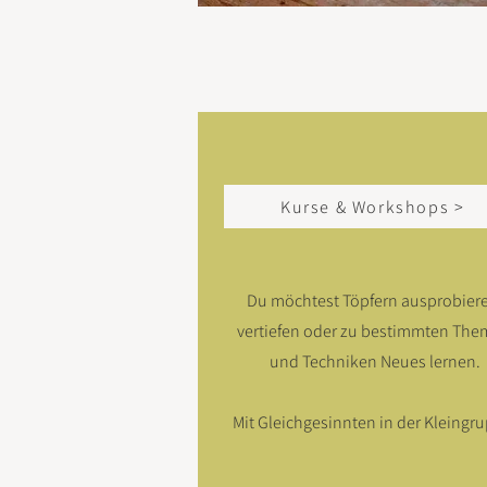
Kurse & Workshops >
Du möchtest Töpfern ausprobier
vertiefen oder zu bestimmten Th
und Techniken Neues lernen.
Mit Gleichgesinnten in der Kleingr