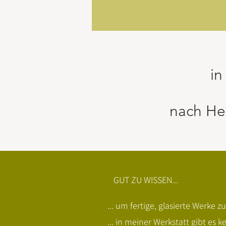
in
nach He
GUT ZU WISSEN...
​
... um fertige, glasierte Werk
... in meiner Werkstatt gibt es 