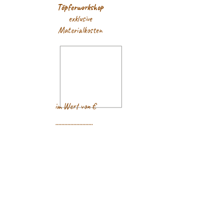
T
öpferworkshop
exklusive
Materialkosten
im Wert von €
.........................