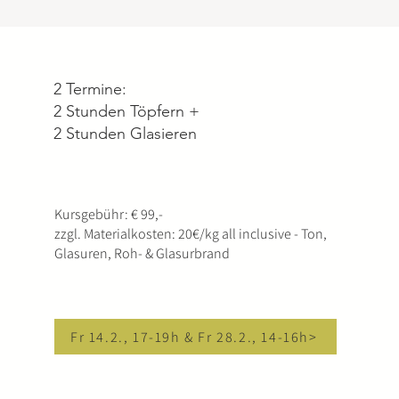
2 Termine:
2 Stunden Töpfern +
2 Stunden Glasieren
Kursgebühr: € 99,-
zzgl. Materialkosten: 20€/kg all inclusive - Ton,
Glasuren, Roh- & Glasurbrand
Fr 14.2., 17-19h & Fr 28.2., 14-16h>