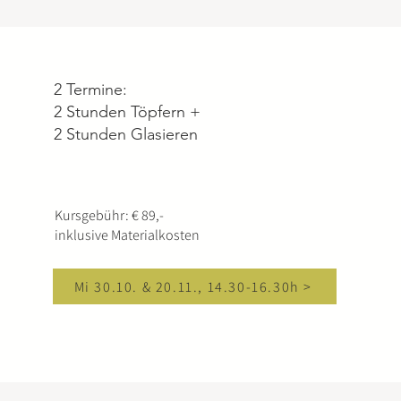
2 Termine:
2 Stunden Töpfern +
2 Stunden Glasieren
Kursgebühr: € 89,-
inklusive Materialkosten
Mi 30.10. & 20.11., 14.30-16.30h >